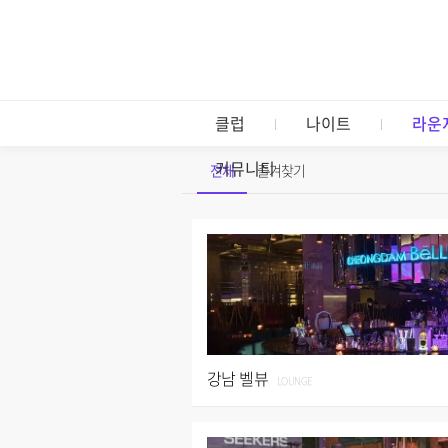
클럽
나이트
라운
커뮤니티
전체
즐겨찾기
강남 벨뷰
LOUNGE