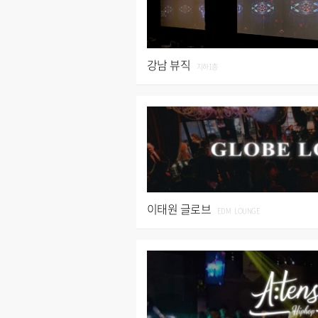
강남 뷰직
지하1층
이태원 글로브
EDM
LOUNGE