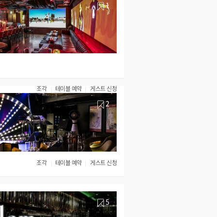
1
조각
테이블 예약
게스트 신청
2
조각
테이블 예약
게스트 신청
5